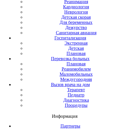
Реанимация
Кардиология
Неврология
Детская скорая
Для беременных
Дежурство
Санитарная авиация
Госпитализация
Экстренная
Детская
Плановая
Перевозка больных
Плановая
Реанимобилем
Маломобильных
Междугородняя
Вызов врача на дом
Терапевт
Педиатр
Диагностика
Процедуры
Информация
Партнеры