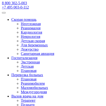
8 800 302-5-003
+7 495 003-0-112
Скорая помощь
Неотложная
Реанимация
Кардиология
Неврология
Детская скорая
Для беременных
Дежурство
Санитарная авиация
Госпитализация
Экстренная
Детская
Плановая
Перевозка больных
Плановая
Реанимобилем
Маломобильных
Междугородняя
Вызов врача на дом
Терапевт
Педиатр