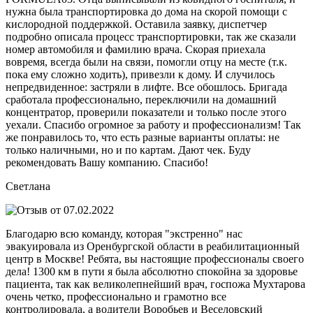
нужна была транспортировка до дома на скорой помощи с
кислородной поддержкой. Оставила заявку, диспетчер
подробно описала процесс транспортировки, так же сказали
номер автомобиля и фамилию врача. Скорая приехала
вовремя, всегда были на связи, помогли отцу на месте (т.к.
пока ему сложно ходить), привезли к дому. И случилось
непредвиденное: застряли в лифте. Все обошлось. Бригада
сработала профессионально, переключили на домашний
концентратор, проверили показатели и только после этого
уехали. Спасибо огромное за работу и профессионализм! Так
же понравилось то, что есть разные варианты оплаты: не
только наличными, но и по картам. Дают чек. Буду
рекомендовать Вашу компанию. Спасибо!
Светлана
Благодарю всю команду, которая "экстренно" нас
эвакуировала из Оренбургской области в реабилитационный
центр в Москве! Ребята, вы настоящие профессионалы своего
дела! 1300 км в пути я была абсолютно спокойна за здоровье
пациента, так как великолепнейший врач, госпожа Мухтарова
очень четко, профессионально и грамотно все
контролировала, а водители Воробьев и Веселовский