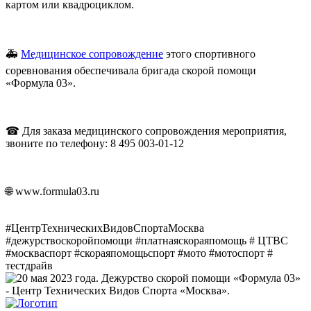
картом или квадроциклом.
🚑
Медицинское сопровождение
этого спортивного
соревнования обеспечивала бригада скорой помощи
«Формула 03».
☎ Для заказа медицинского сопровождения мероприятия,
звоните по телефону: 8 495 003-01-12
🌐 www.formula03.ru
#ЦентрТехническихВидовСпортаМосква
#дежурствоскоройпомощи #платнаяскораяпомощь # ЦТВС
#москваспорт #скораяпомощьспорт #мото #мотоспорт #
тестдрайв