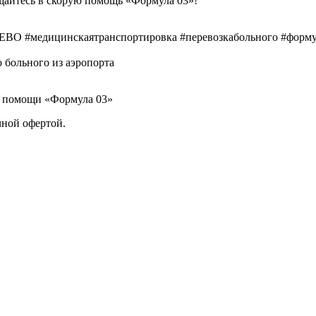
щайтесь в скорую помощь «Формула 03»!
ВО #медицинскаятранспортировка #перевозкабольного #форму
й помощи «Формула 03»
чной офертой.