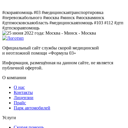
#скораяпомощь #03 #медицинскаятранспортировка
#перевозкабольного #москва #минск #москваминск
#дтпмосковскаяобласть #медицинскаяпомощь #103 #112 #дтп
#дтпскораяпомощь
Официальный сайт службы скорой медицинской
и неотложной помощи «Формула 03»
Информация, размещённая на данном сайте, не является
публичной офертой.
О компании
О нас
Контакты
Лицензии
Прайс
Парк автомобилей
Услуги
Скорая помощь