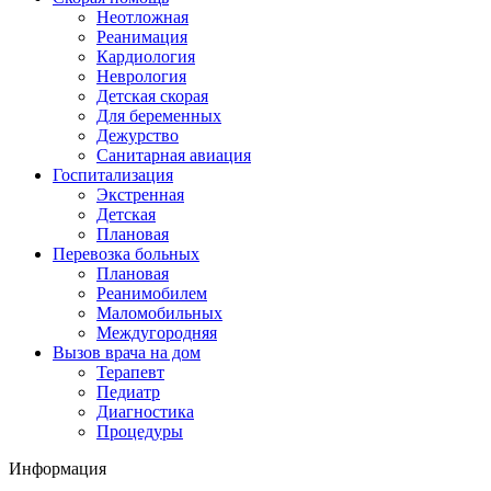
Неотложная
Реанимация
Кардиология
Неврология
Детская скорая
Для беременных
Дежурство
Санитарная авиация
Госпитализация
Экстренная
Детская
Плановая
Перевозка больных
Плановая
Реанимобилем
Маломобильных
Междугородняя
Вызов врача на дом
Терапевт
Педиатр
Диагностика
Процедуры
Информация