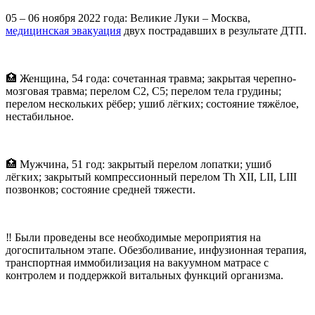
05 – 06 ноября 2022 года: Великие Луки – Москва,
медицинская эвакуация
двух пострадавших в результате ДТП.
🏥 Женщина, 54 года: сочетанная травма; закрытая черепно-
мозговая травма; перелом С2, С5; перелом тела грудины;
перелом нескольких рёбер; ушиб лёгких; состояние тяжёлое,
нестабильное.
🏥 Мужчина, 51 год: закрытый перелом лопатки; ушиб
лёгких; закрытый компрессионный перелом Th XII, LII, LIII
позвонков; состояние средней тяжести.
‼ Были проведены все необходимые мероприятия на
догоспитальном этапе. Обезболивание, инфузионная терапия,
транспортная иммобилизация на вакуумном матрасе с
контролем и поддержкой витальных функций организма.