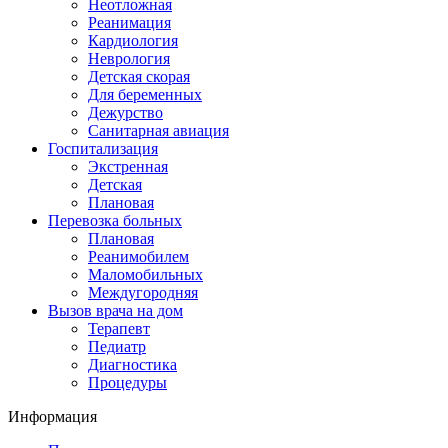
Неотложная
Реанимация
Кардиология
Неврология
Детская скорая
Для беременных
Дежурство
Санитарная авиация
Госпитализация
Экстренная
Детская
Плановая
Перевозка больных
Плановая
Реанимобилем
Маломобильных
Междугородняя
Вызов врача на дом
Терапевт
Педиатр
Диагностика
Процедуры
Информация