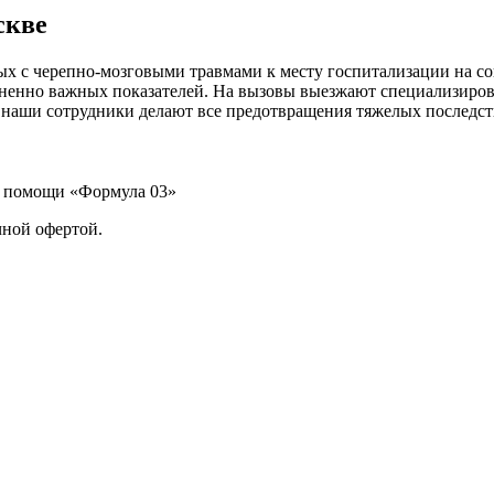
скве
ых с черепно-мозговыми травмами к месту госпитализации на 
зненно важных показателей. На вызовы выезжают специализиро
 наши сотрудники делают все предотвращения тяжелых последс
й помощи «Формула 03»
чной офертой.