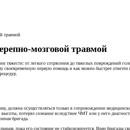
ой травмой
ерепно-мозговой травмой
ени тяжести: от легкого сотрясения до тяжелых повреждений г
му своевременную первую помощь и как можно быстрее отвезти в
роцедур.
у, должна осуществляться только в сопровождении медицинских
высоты, потерял сознание вследствие ЧМТ или у него диагност
онная бригада.
ельным, пока его состояние не стабилизируется. Врач бригады 