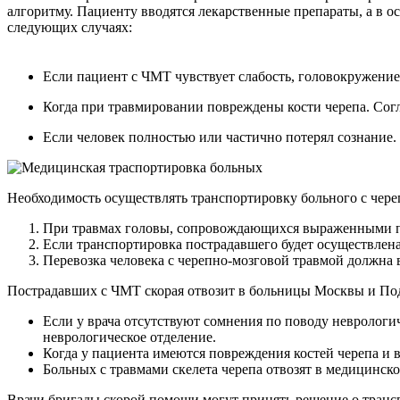
алгоритму. Пациенту вводятся лекарственные препараты, а в 
следующих случаях:
Если пациент с ЧМТ чувствует слабость, головокружени
Когда при травмировании повреждены кости черепа. Согл
Если человек полностью или частично потерял сознание.
Необходимость осуществлять транспортировку больного с чер
При травмах головы, сопровождающихся выраженными про
Если транспортировка пострадавшего будет осуществлена 
Перевозка человека с черепно-мозговой травмой должна
Пострадавших с ЧМТ скорая отвозит в больницы Москвы и Под
Если у врача отсутствуют сомнения по поводу неврологич
неврологическое отделение.
Когда у пациента имеются повреждения костей черепа и 
Больных с травмами скелета черепа отвозят в медицинск
Врачи бригады скорой помощи могут принять решение о транс