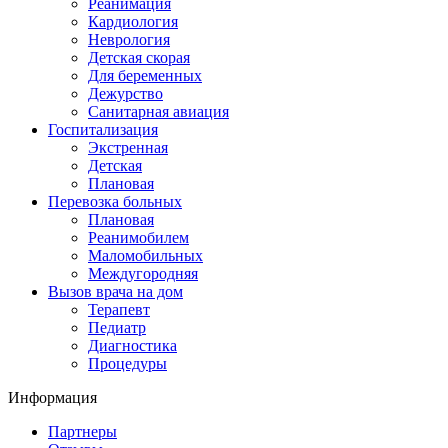
Реанимация
Кардиология
Неврология
Детская скорая
Для беременных
Дежурство
Санитарная авиация
Госпитализация
Экстренная
Детская
Плановая
Перевозка больных
Плановая
Реанимобилем
Маломобильных
Междугородняя
Вызов врача на дом
Терапевт
Педиатр
Диагностика
Процедуры
Информация
Партнеры