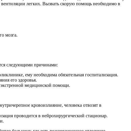
й вентиляции легких. Вызвать скорую помощь необходимо в
го мозга.
ется следующими причинами:
ликлинике, ему необходима обязательная госпитализация.
яния его здоровья.
я экстренной медицинской помощи.
внутричерепное кровоизлияние, человека отвозят в
лизация проводится в нейрохирургический стационар.
и.
шую больницу, где есть реанимационное отделение.