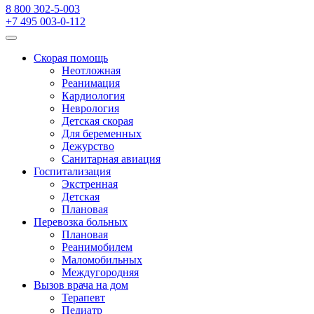
8 800 302-5-003
+7 495 003-0-112
Скорая помощь
Неотложная
Реанимация
Кардиология
Неврология
Детская скорая
Для беременных
Дежурство
Санитарная авиация
Госпитализация
Экстренная
Детская
Плановая
Перевозка больных
Плановая
Реанимобилем
Маломобильных
Междугородняя
Вызов врача на дом
Терапевт
Педиатр