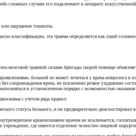
особо сложных случаях его подключают к аппарату искусственно
е или ощущение тошноты.
асно классификации, эта травма определяется как ушиб головно
епно-мозговой травмой силами бригады скорой помощи объясня
явлениями, больной не может лечиться у врача-невролога в по
без сопровождения врача, не исключено резкое ухудшение состо
 выполняться в установленном порядке с возможностью оказани
московья с учетом ряда правил:
еского статуса больного, и он предварительно диагностировал 
внутричерепное кровоизлияние врачом не исключается, госпита
ое учреждение, где имеется отделение челюстно-лицевой хирурги
портировке пациента по жизненным показаниям в любую ближай