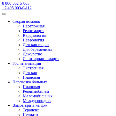
8 800 302-5-003
+7 495 003-0-112
Скорая помощь
Неотложная
Реанимация
Кардиология
Неврология
Детская скорая
Для беременных
Дежурство
Санитарная авиация
Госпитализация
Экстренная
Детская
Плановая
Перевозка больных
Плановая
Реанимобилем
Маломобильных
Междугородняя
Вызов врача на дом
Терапевт
Педиатр